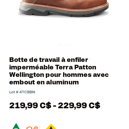
Botte de travail à enfiler
imperméable Terra Patton
Wellington pour hommes avec
embout en aluminum
5 out of 5 Customer Rating
Lot #
4TCBBN
219,99 C$
-
229,99 C$