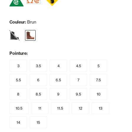
Couleur:
Brun
selected
Pointure:
3
3.5
4
4.5
5
5.5
6
6.5
7
7.5
8
8.5
9
9.5
10
10.5
11
11.5
12
13
14
15