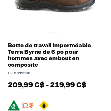
Botte de travail imperméable
Terra Byrne de 6 po pour
hommes avec embout en
composite
5 out of 5 Customer Rating
Lot #
839BDB
209,99 C$
-
219,99 C$