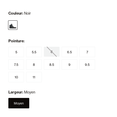
Couleur:
Noir
selected
Pointure:
6
5
5.5
6.5
7
7.5
8
8.5
9
9.5
10
11
Largeur:
Moyen
Moyen
selected