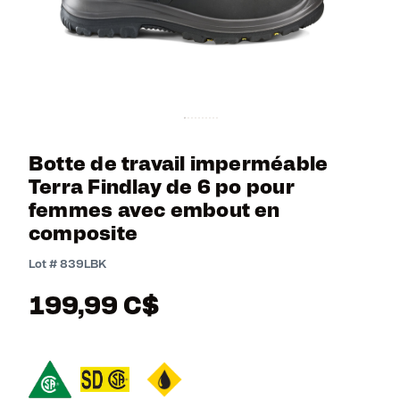
Botte de travail imperméable
Terra Findlay de 6 po pour
femmes avec embout en
composite
3,1 out of 5 Customer Rating
Lot #
839LBK
199,99 C$