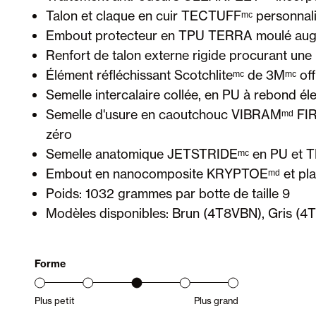
Talon et claque en cuir TECTUFFᵐᶜ personnalisé
Embout protecteur en TPU TERRA moulé augme
Renfort de talon externe rigide procurant une m
Élément réfléchissant Scotchliteᵐᶜ de 3Mᵐᶜ offr
Semelle intercalaire collée, en PU à rebond él
Semelle d'usure en caoutchouc VIBRAMᵐᵈ FIRE 
zéro
Semelle anatomique JETSTRIDEᵐᶜ en PU et TP
Embout en nanocomposite KRYPTOEᵐᵈ et plaqu
Poids: 1032 grammes par botte de taille 9
Modèles disponibles: Brun (4T8VBN), Gris (4
Forme
Plus petit
Plus grand