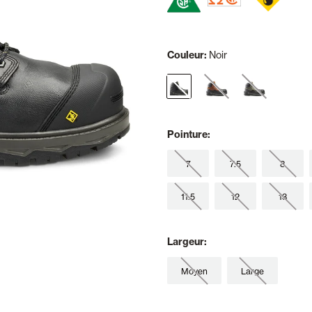
Couleur:
Noir
selected
Pointure:
7
7.5
8
11.5
12
13
Largeur:
Moyen
Large