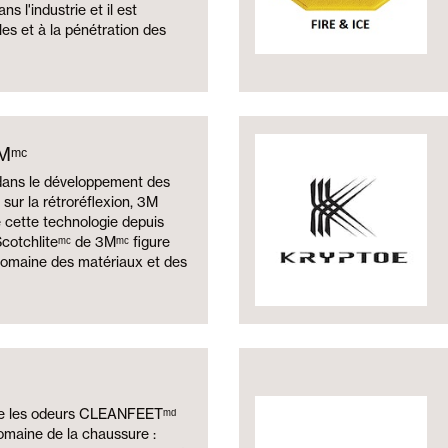
ns l'industrie et il est
iles et à la pénétration des
Mᵐᶜ
 dans le développement des
sur la rétroréflexion, 3M
 cette technologie depuis
cotchliteᵐᶜ de 3Mᵐᶜ figure
domaine des matériaux et des
tre les odeurs CLEANFEETᵐᵈ
domaine de la chaussure :