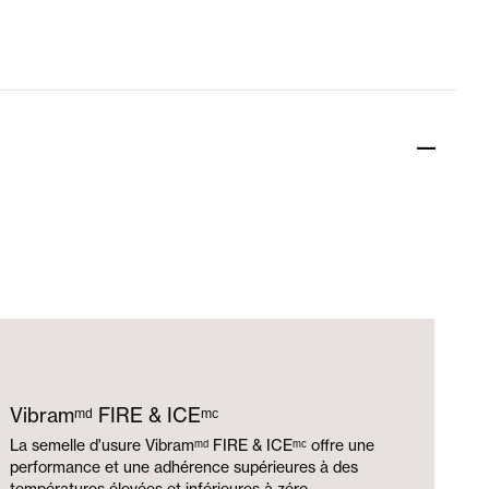
Vibramᵐᵈ FIRE & ICEᵐᶜ
La semelle d'usure Vibramᵐᵈ FIRE & ICEᵐᶜ offre une
performance et une adhérence supérieures à des
températures élevées et inférieures à zéro.