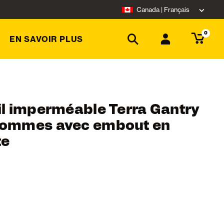
Canada | Français
0
EN SAVOIR PLUS
il imperméable Terra Gantry
 hommes avec embout en
te
ing