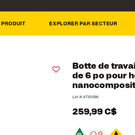
 PRODUIT
EXPLORER PAR SECTEUR
Botte de trava
de 6 po pour
nanocomposi
5 out of 5 Customer Rat
Lot #
4T8VBK
259,99 C$