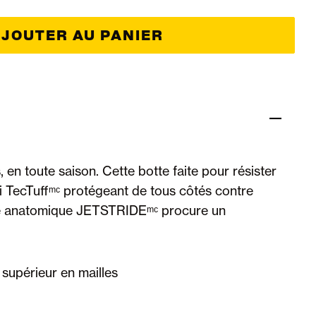
JOUTER AU PANIER
en toute saison. Cette botte faite pour résister
i TecTuffᵐᶜ protégeant de tous côtés contre
elle anatomique JETSTRIDEᵐᶜ procure un
supérieur en mailles