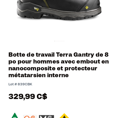
Botte de travail Terra Gantry de 8
po pour hommes avec embout en
nanocomposite et protecteur
métatarsien interne
3,2 out of 5 Customer Rating
Lot #
839CBK
329,99 C$