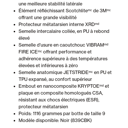
une meilleure stabilité latérale
Élément réfléchissant Scotchliteᵐᶜ de 3Mᵐᶜ
offrant une grande visibilité
Protecteur métatarsien interne XRDᵐᵈ
Semelle intercalaire collée, en PU à rebond
élevé
Semelle d'usure en caoutchouc VIBRAMᵐᵈ
FIRE ICEᵐᶜ offrant performance et
adhérence supérieure à des températures
élevées et inférieures à zéro
Semelle anatomique JETSTRIDEᵐᶜ en PU et
TPU expansé, au confort supérieur
Embout en nanocomposite KRYPTOEᵐᵈ et
plaque en composite homologués CSA,
résistant aux chocs électriques (ESR),
protecteur métatarsien
Poids: 1116 grammes par botte de taille 9
Modèle disponible: Noir (839CBK)