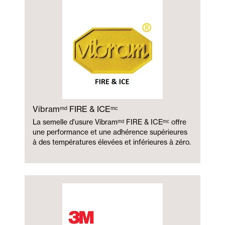
Vibramᵐᵈ FIRE & ICEᵐᶜ
La semelle d'usure Vibramᵐᵈ FIRE & ICEᵐᶜ offre
une performance et une adhérence supérieures
à des températures élevées et inférieures à zéro.