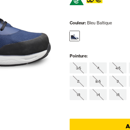
Couleur:
Bleu Baltique
selected
Pointure:
3.5
4
4.5
8
8.5
9
13
14
15
A