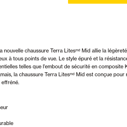
la nouvelle chaussure Terra Litesᵐᵈ Mid allie la légèreté
eux à tous points de vue. Le style épuré et la résistan
sentielles telles que l'embout de sécurité en composit
amais, la chaussure Terra Litesᵐᵈ Mid est conçue pour ré
 effréné.
seur
urable