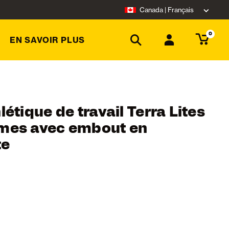
Canada | Français
0
EN SAVOIR PLUS
étique de travail Terra Lites
mes avec embout en
te
ating