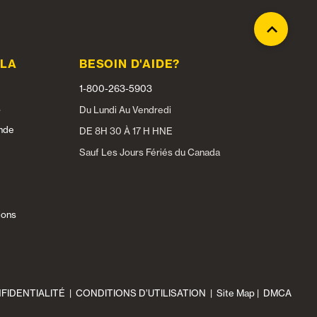
 LA
BESOIN D'AIDE?
E
1-800-263-5903
s
Du Lundi Au Vendredi
nde
DE 8H 30 À 17 H HNE
Sauf Les Jours Fériés du Canada
ions
NFIDENTIALITÉ
|
CONDITIONS D’UTILISATION
|
Site Map
|
DMCA