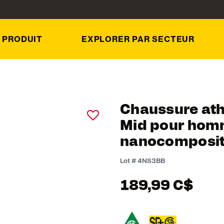
 PRODUIT
EXPLORER PAR SECTEUR
Chaussure athl
Mid pour hom
nanocomposi
3,5 out of 5 Customer R
Lot #
4NS3BB
189,99 C$