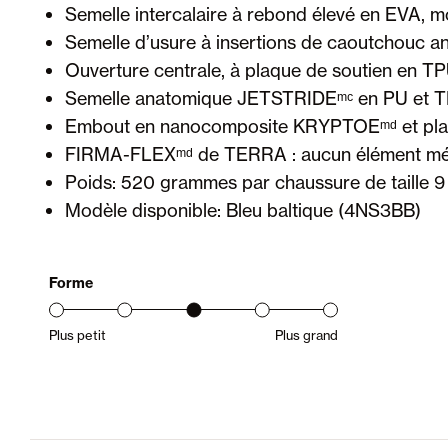
Semelle intercalaire à rebond élevé en EVA, mo
Semelle d’usure à insertions de caoutchouc a
Ouverture centrale, à plaque de soutien en T
Semelle anatomique JETSTRIDEᵐᶜ en PU et TP
Embout en nanocomposite KRYPTOEᵐᵈ et plaq
FIRMA-FLEXᵐᵈ de TERRA : aucun élément mét
Poids: 520 grammes par chaussure de taille 9
Modèle disponible: Bleu baltique (4NS3BB)
Forme
Plus petit
Plus grand
Gamme d’ajustement du produit : du petit au gr