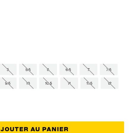
5
5.5
6
6.5
7
7.5
9.5
10
10.5
11
11.5
12
JOUTER AU PANIER