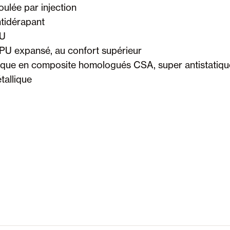
ulée par injection
ntidérapant
PU
U expansé, au confort supérieur
ue en composite homologués CSA, super antistatiqu
allique
and