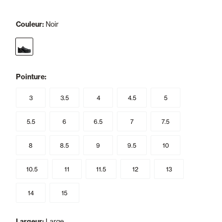
Couleur:
Noir
selected
Pointure:
3
3.5
4
4.5
5
5.5
6
6.5
7
7.5
8
8.5
9
9.5
10
10.5
11
11.5
12
13
14
15
Largeur:
Large