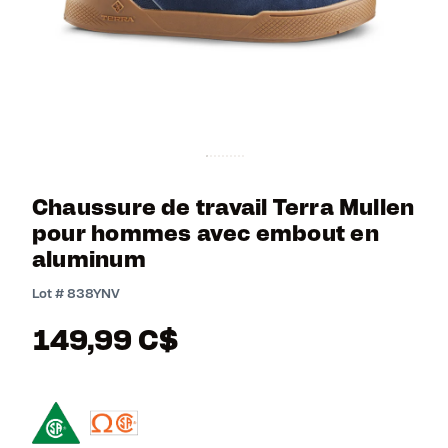
Chaussure de travail Terra Mullen
pour hommes avec embout en
aluminum
3,3 out of 5 Customer Rating
Lot #
838YNV
149,99 C$